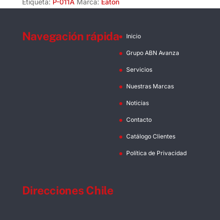
Eaton
Etiqueta:
P-011A
Marca:
Eaton
cantidad
Navegación rápida
Inicio
Grupo ABN Avanza
Servicios
Nuestras Marcas
Noticias
Contacto
Catálogo Clientes
Política de Privacidad
Direcciones Chile