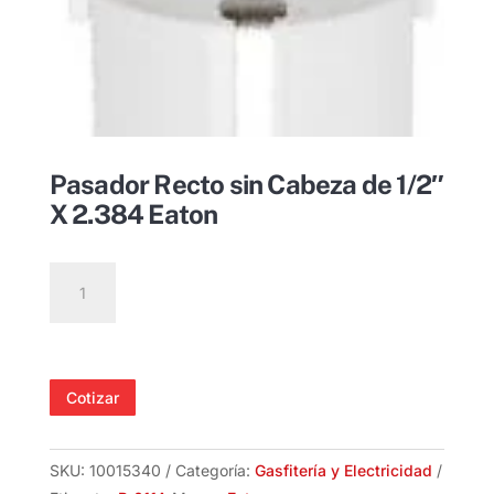
Pasador Recto sin Cabeza de 1/2″
X 2.384 Eaton
Pasador
Recto
sin
Cabeza
de
Cotizar
1/2"
X
2.384
SKU:
10015340
Categoría:
Gasfitería y Electricidad