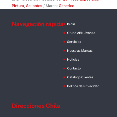
cantidad
Pintura
,
Sellantes
Marca:
Generico
Navegación rápida
Inicio
Grupo ABN Avanza
Servicios
Nuestras Marcas
Noticias
Contacto
Catálogo Clientes
Política de Privacidad
Direcciones Chile