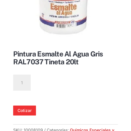
Pintura Esmalte Al Agua Gris
RAL7037 Tineta 20lt
Pintura
Esmalte
Al
Agua
Gris
Cotizar
RAL7037
Tineta
20lt
SKU:
10008109
Categorías:
Químicos Especiales y