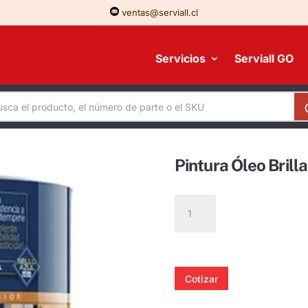
ventas@serviall.cl
Servicios
Serviall GO
Pintura Óleo Brill
Pintura
Óleo
Brillante
Color
Amarilla
Cotizar
cantidad