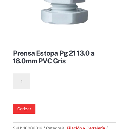
Prensa Estopa Pg 21 13.0 a
18.0mm PVC Gris
Prensa
Estopa
Pg
21
13.0
Cotizar
a
18.0mm
PVC
SKU:
10006016
Categoría:
Fijación y Cerrajería