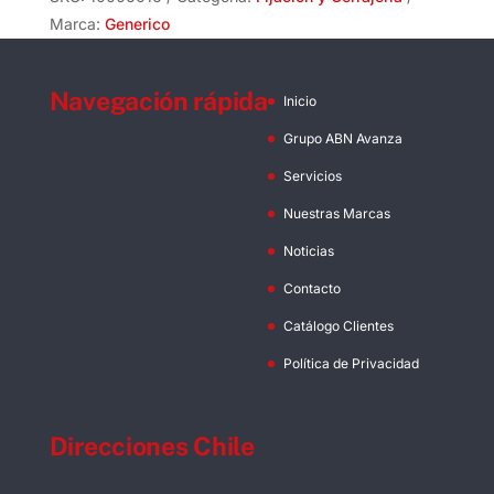
Gris
Marca:
Generico
cantidad
Navegación rápida
Inicio
Grupo ABN Avanza
Servicios
Nuestras Marcas
Noticias
Contacto
Catálogo Clientes
Política de Privacidad
Direcciones Chile