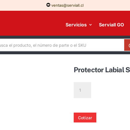
ventas@serviall.cl
Servicios
Serviall GO
Protector Labial 
Protector
Labial
Suntime
Fps
50
Cotizar
cantidad