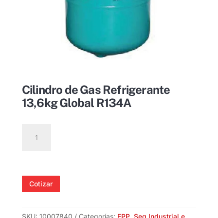
Cilindro de Gas Refrigerante
13,6kg Global R134A
Cilindro
de
Gas
Refrigerante
13,6kg
Cotizar
Global
R134A
cantidad
SKU:
10007840
Categorías:
EPP
,
Seg Industrial e