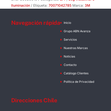
cantidad
Iluminación
Etiqueta:
70071042785
Marca:
3M
Navegación rápida
Inicio
Grupo ABN Avanza
Servicios
Nuestras Marcas
Noticias
Contacto
Catálogo Clientes
Política de Privacidad
Direcciones Chile