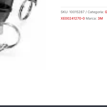
0
3M
SKU:
10015287
Categoría:
G
cantidad
XE00241270-0
Marca:
3M