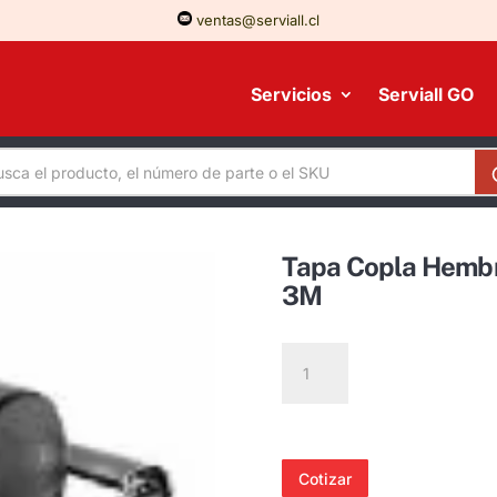
ventas@serviall.cl
Servicios
Serviall GO
Tapa Copla Hem
3M
Tapa
Copla
Hembra
TCPH8KV
XE00241270-
Cotizar