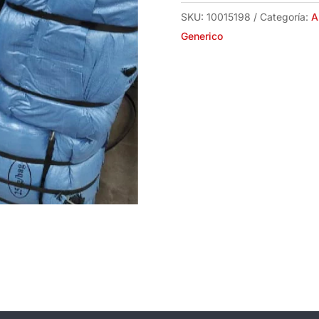
25
SKU:
10015198
Categoría:
A
Kilos)
Generico
cantidad