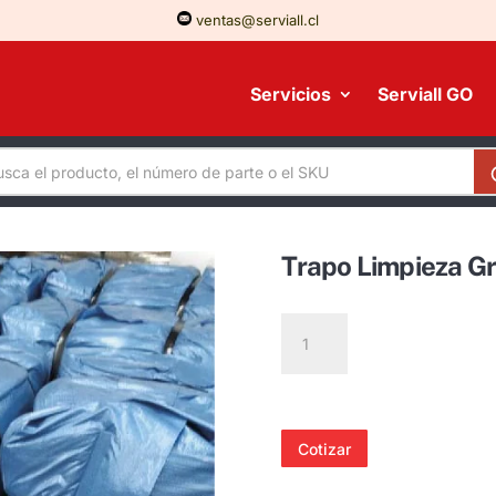
ventas@serviall.cl
Servicios
Serviall GO
Trapo Limpieza Gr
Trapo
Limpieza
Grado
a
(Saco
Cotizar
de