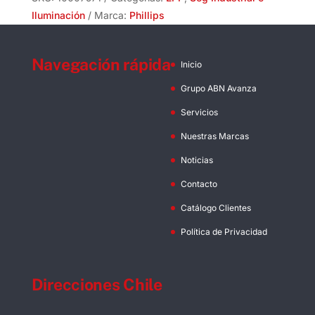
Fría
Iluminación
Marca:
Phillips
Philips
cantidad
Navegación rápida
Inicio
Grupo ABN Avanza
Servicios
Nuestras Marcas
Noticias
Contacto
Catálogo Clientes
Política de Privacidad
Direcciones Chile