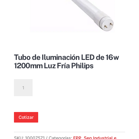
Tubo de Iluminación LED de 16w
1200mm Luz Fría Philips
Tubo
de
Iluminación
LED
de
Cotizar
16w
1200mm
Luz
SKU:
10007571
Categorías:
EPP
,
Seg Industrial e