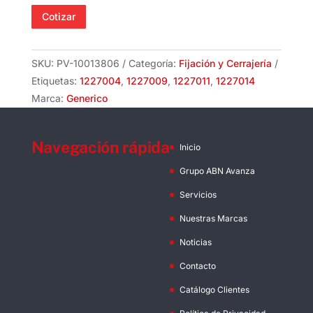
UNC
Cotizar
de
Genérico
SKU:
PV-10013806
Categoría:
Fijación y Cerrajería
cantidad
Etiquetas:
1227004
,
1227009
,
1227011
,
1227014
Marca:
Generico
Navegación rápida
Inicio
Grupo ABN Avanza
Servicios
Nuestras Marcas
Noticias
Contacto
Catálogo Clientes