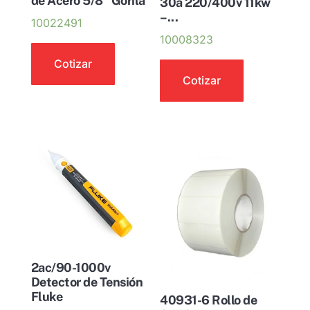
de Acero 5/8″ Gorila
30a 220/400v 11kw
–...
10022491
10008323
Cotizar
Cotizar
2ac/90-1000v
Detector de Tensión
Fluke
40931-6 Rollo de