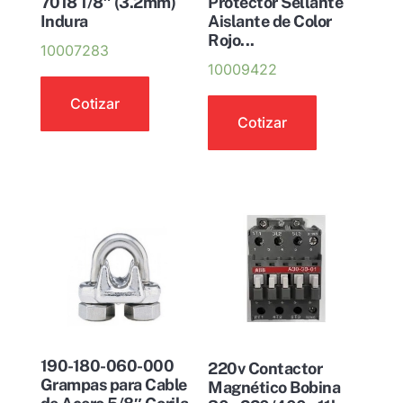
7018 1/8″ (3.2mm)
Protector Sellante
Indura
Aislante de Color
Rojo...
10007283
10009422
Cotizar
Cotizar
190-180-060-000
220v Contactor
Grampas para Cable
Magnético Bobina