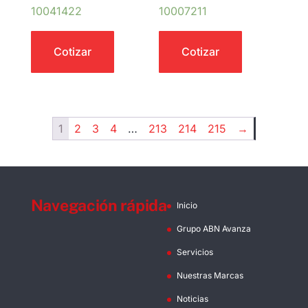
10041422
10007211
Cotizar
Cotizar
1
2
3
4
…
213
214
215
→
Navegación rápida
Inicio
Grupo ABN Avanza
Servicios
Nuestras Marcas
Noticias