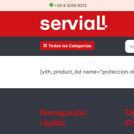
+56 9 3200 8372
Todas las Categorías
[yith_product_list name="proteccion-
Navegación
Di
rápida
Ch