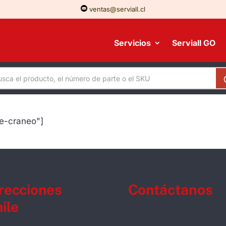
ventas@serviall.cl
Servicios
Serviall GO
de-craneo"]
recciones
Contáctanos
ile