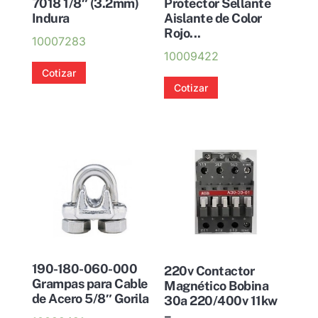
7018 1/8″ (3.2mm)
Protector Sellante
Indura
Aislante de Color
Rojo...
10007283
10009422
Cotizar
Cotizar
190-180-060-000
220v Contactor
Grampas para Cable
Magnético Bobina
de Acero 5/8″ Gorila
30a 220/400v 11kw
–...