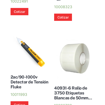
10022491
10008323
Cotizar
Cotizar
2ac/90-1000v
Detector de Tensión
Fluke
40931-6 Rollo de
3750 Etiquetas
10011993
Blancas de 50mm...
Cotizar