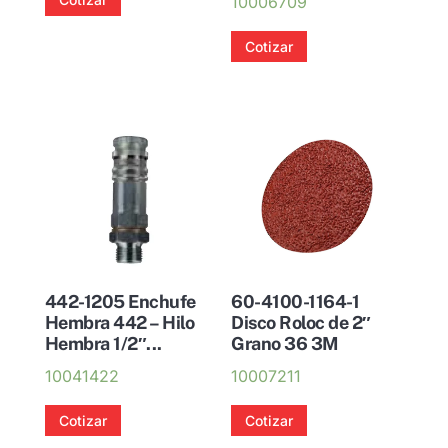
10006709
Cotizar
442-1205 Enchufe
60-4100-1164-1
Hembra 442 – Hilo
Disco Roloc de 2″
Hembra 1/2″...
Grano 36 3M
10041422
10007211
Cotizar
Cotizar