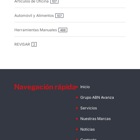
Artículos de Oficina
107
Automóvil y Alimentos
107
Herramientas Manuales
488
REVISAR
2
Navegación rápida
Inicio
Grupo ABN Avanza
Servicios
Nuestras Marcas
Noticias
Contacto