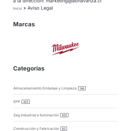
a la dirección: marketing@abnavanza.cl
»
Aviso Legal
Inicio
Marcas
Categorías
Almacenamiento Embalaje y Limpieza
146
EPP
425
Seg Industrial e Iluminación
425
Construcción y Fabricación
83