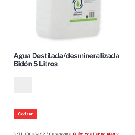
Agua Destilada/desmineralizada
Bidón 5 Litros
Agua
Destilada/desmineralizada
Bidón
5
Litros
Cotizar
cantidad
SKU:
10008482
Categorías:
Químicos Especiales y