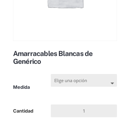
Amarracables Blancas de
Genérico
Medida
Amarracables
Blancas
de
Genérico