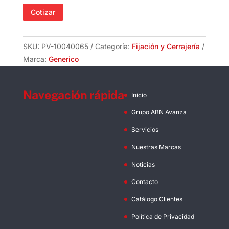
cantidad
Cotizar
SKU:
PV-10040065
Categoría:
Fijación y Cerrajería
Marca:
Generico
Navegación rápida
Inicio
Grupo ABN Avanza
Servicios
Nuestras Marcas
Noticias
Contacto
Catálogo Clientes
Política de Privacidad