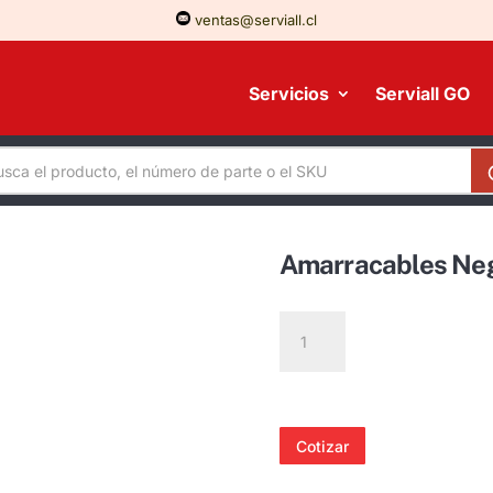
ventas@serviall.cl
Servicios
Serviall GO
Amarracables Neg
Amarracables
Negra
1168mm
Bolsa
100uni
Cotizar
cantidad