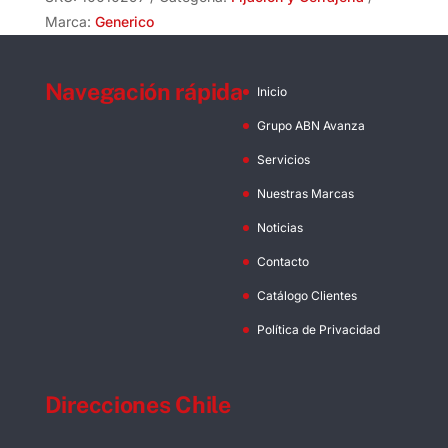
10"
Marca:
Generico
Hilo
Total
Navegación rápida
cantidad
Inicio
Grupo ABN Avanza
Servicios
Nuestras Marcas
Noticias
Contacto
Catálogo Clientes
Política de Privacidad
Direcciones Chile