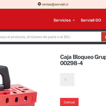
ventas@serviall.cl
Servicios
Serviall GO
Caja Bloqueo Gru
00298-4
Caja
Bloqueo
Grupal
Acero
B835
Cotizar