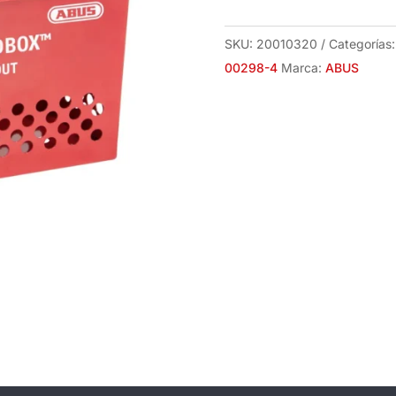
Roja
Abus
SKU:
20010320
Categorías
00298-
00298-4
Marca:
ABUS
4
cantidad