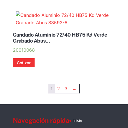
Candado Aluminio 72/40 HB75 Kd Verde
Grabado Abus...
20010068
Cotizar
1
2
3
→
Navegación rápida
Inicio