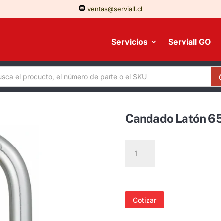
ventas@serviall.cl
Servicios
Serviall GO
Candado Latón 65
Candado
Latón
65/30
Kd
Blis
Cotizar
Abus