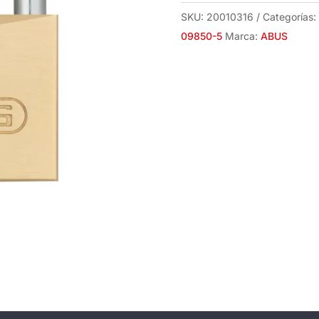
09850-
SKU:
20010316
Categorías:
5
09850-5
Marca:
ABUS
cantidad