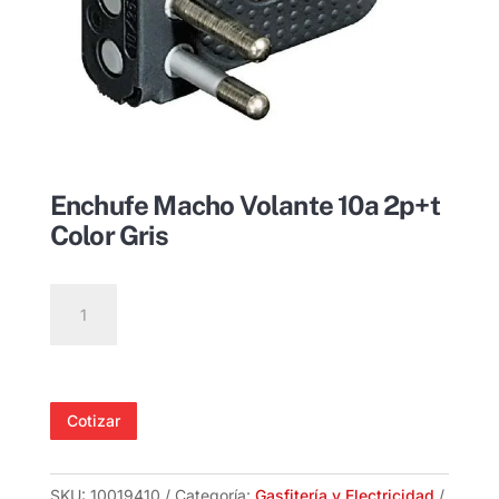
Enchufe Macho Volante 10a 2p+t
Color Gris
Enchufe
Macho
Volante
10a
2p+t
Cotizar
Color
Gris
cantidad
SKU:
10019410
Categoría:
Gasfitería y Electricidad