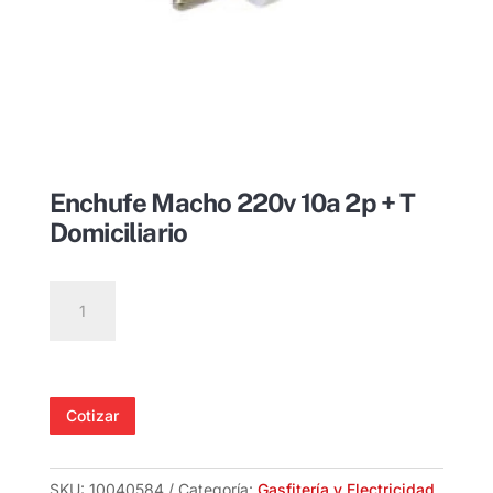
Enchufe Macho 220v 10a 2p + T
Domiciliario
Enchufe
Macho
220v
10a
2p
Cotizar
+
T
Domiciliario
SKU:
10040584
Categoría:
Gasfitería y Electricidad