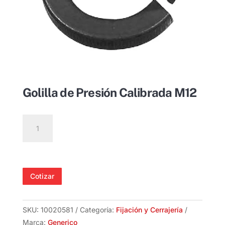
Golilla de Presión Calibrada M12
Golilla
de
Presión
Calibrada
M12
Cotizar
cantidad
SKU:
10020581
Categoría:
Fijación y Cerrajería
Marca:
Generico