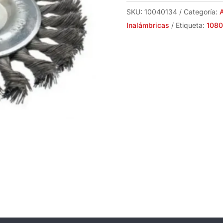
SKU:
10040134
Categoría:
A
Inalámbricas
Etiqueta:
108