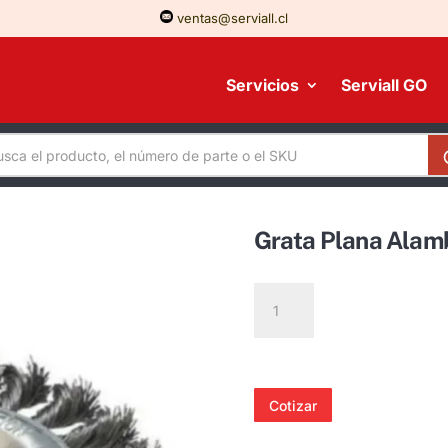
ventas@serviall.cl
Servicios
Serviall GO
Grata Plana Alam
Grata
Plana
Alambre
Trenzado
7"
Cotizar
cantidad