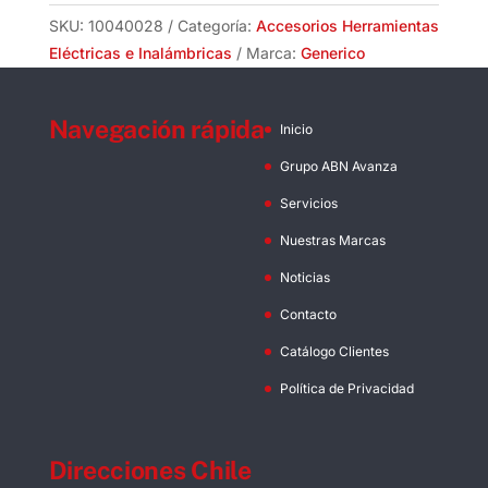
9/16"
SKU:
10040028
Categoría:
Accesorios Herramientas
y
Eléctricas e Inalámbricas
Marca:
Generico
Ferrule
Rollo
Navegación rápida
25
Inicio
Metros
Grupo ABN Avanza
cantidad
Servicios
Nuestras Marcas
Noticias
Contacto
Catálogo Clientes
Política de Privacidad
Direcciones Chile