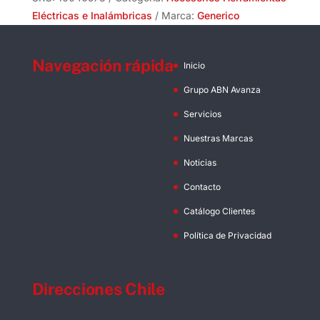
cantidad
Eléctricas e Inalámbricas
Marca:
Generico
Navegación rápida
Inicio
Grupo ABN Avanza
Servicios
Nuestras Marcas
Noticias
Contacto
Catálogo Clientes
Política de Privacidad
Direcciones Chile