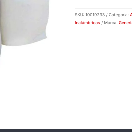
24''
X
SKU:
10019233
Categoría:
A
1''
Inalámbricas
Marca:
Generi
X
25'
Densidad
6lb
cantidad