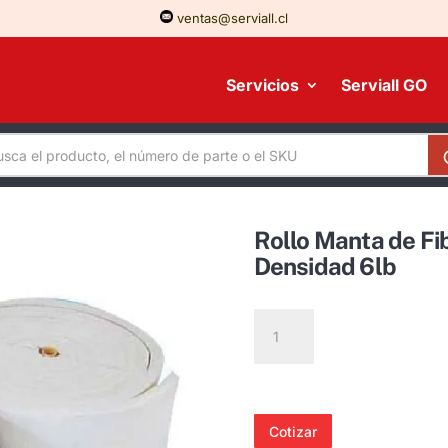
ventas@serviall.cl
Servicios
Serviall GO
Rollo Manta de Fi
Densidad 6lb
Rollo
Manta
de
Fibra
Cerámica
Cotizar