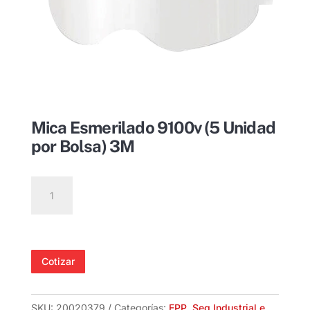
Mica Esmerilado 9100v (5 Unidad
por Bolsa) 3M
Mica
Esmerilado
9100v
(5
Unidad
Cotizar
por
Bolsa)
3M
SKU:
20020379
Categorías:
EPP
,
Seg Industrial e