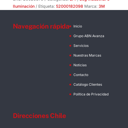
cantidad
Iluminación
Etiqueta:
52000182098
Marca:
3M
Navegación rápida
Inicio
Grupo ABN Avanza
Servicios
Nuestras Marcas
Noticias
Contacto
Catálogo Clientes
Política de Privacidad
Direcciones Chile