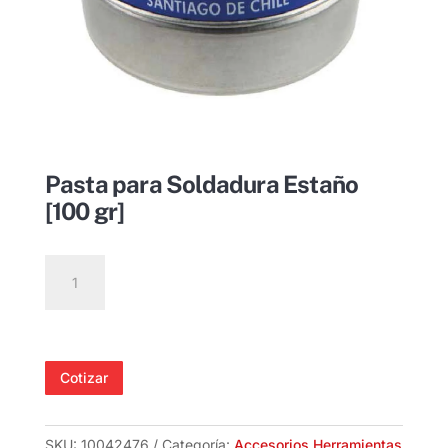
Pasta para Soldadura Estaño
[100 gr]
Pasta
para
Soldadura
Estaño
[100
Cotizar
gr]
cantidad
SKU:
10042476
Categoría:
Accesorios Herramientas