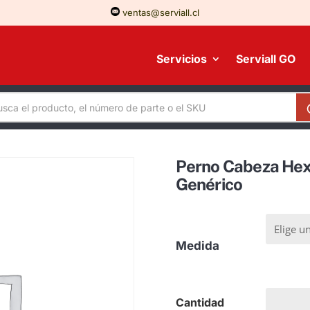
ventas@serviall.cl
Servicios
Serviall GO
Perno Cabeza Hex
Genérico
Medida
Perno