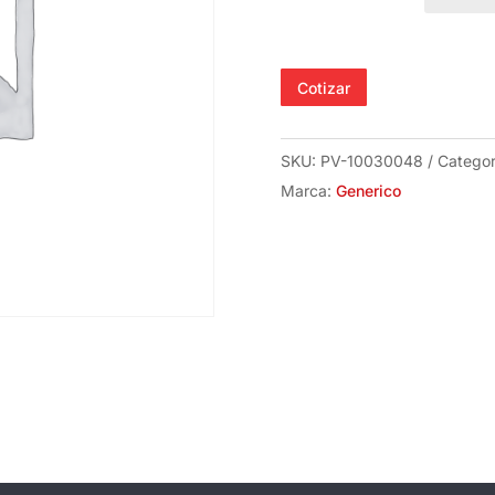
Cabeza
Hexagonal
Inoxidable
Cotizar
UNC
de
Genérico
SKU:
PV-10030048
Categor
cantidad
Marca:
Generico