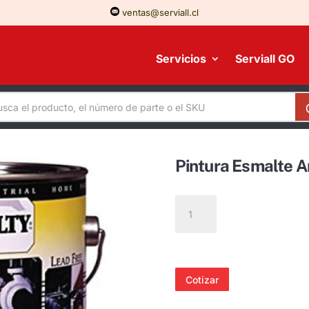
ventas@serviall.cl
Servicios
Serviall GO
Pintura Esmalte A
Pintura
Esmalte
Amarillo
Komatsu
sin
Cotizar
R