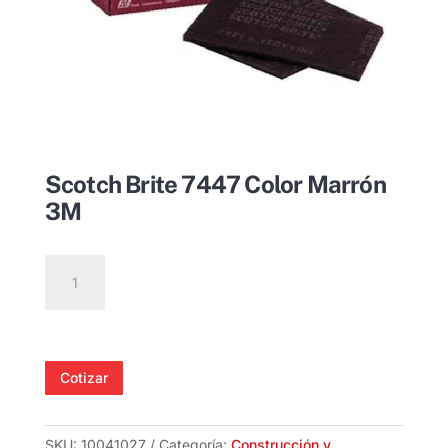
Scotch Brite 7447 Color Marrón
3M
Scotch
Brite
7447
Color
Marrón
Cotizar
3M
cantidad
SKU:
10041027
Categoría:
Construcción y