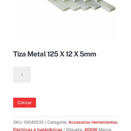
Tiza Metal 125 X 12 X 5mm
Tiza
Metal
125
X
12
Cotizar
X
5mm
cantidad
SKU:
10040035
Categoría:
Accesorios Herramientas
Eléctricas e Inalámbricas
Etiqueta:
40896
Marca: