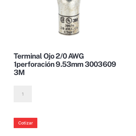
Terminal Ojo 2/0 AWG
1perforación 9.53mm 3003609
3M
Terminal
Ojo
2/0
AWG
1perforación
Cotizar
9.53mm
3003609