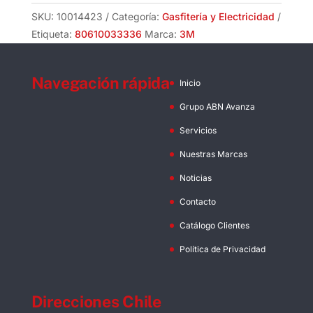
3M
SKU:
10014423
Categoría:
Gasfitería y Electricidad
cantidad
Etiqueta:
80610033336
Marca:
3M
Navegación rápida
Inicio
Grupo ABN Avanza
Servicios
Nuestras Marcas
Noticias
Contacto
Catálogo Clientes
Política de Privacidad
Direcciones Chile